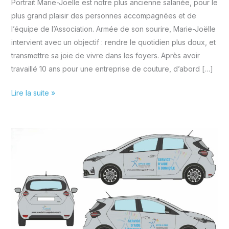
Portrait Marie-Joëlle est notre plus ancienne salariée, pour le
plus grand plaisir des personnes accompagnées et de
l’équipe de l’Association. Armée de son sourire, Marie-Joëlle
intervient avec un objectif : rendre le quotidien plus doux, et
transmettre sa joie de vivre dans les foyers. Après avoir
travaillé 10 ans pour une entreprise de couture, d’abord […]
Portrait
Lire la suite »
de
Marie-
Joëlle,
notre
plus
ancienne
et
fidèle
salariée…