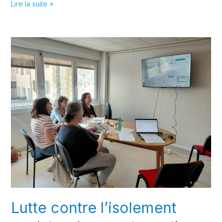
Un
Lire la suite »
véhicule
respectueux
de
l’environnement
aux
couleurs
d’Appui
&
Vous
Lutte contre l’isolement