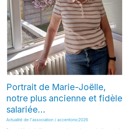
Portrait de Marie-Joëlle,
notre plus ancienne et fidèle
salariée…
Actualité de l'association
/
accentonic2026