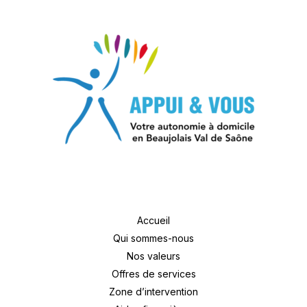
mise
en
place
d’un
groupe
de
travail
Accueil
Qui sommes-nous
Nos valeurs
Offres de services
Zone d’intervention