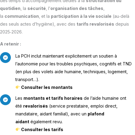
des temps d’accompagnement dédiés à la
structuration du
quotidien
, la
sécurité
, l’
organisation des tâches
,
la
communication
, et la
participation à la vie sociale
(au‑delà
des seuls actes d’hygiène), avec des
tarifs revalorisés
depuis
2025‑2026.
A retenir :
La PCH inclut maintenant explicitement un soutien à
l’autonomie pour les troubles psychiques, cognitifs et TND
(en plus des volets aide humaine, techniques, logement,
transport…).
Consulter les montants
Les
montants et tarifs horaires
de l’aide humaine ont
été
revalorisés
(service prestataire, emploi direct,
mandataire, aidant familial), avec un
plafond
aidant
également revu.
Consulter les tarifs