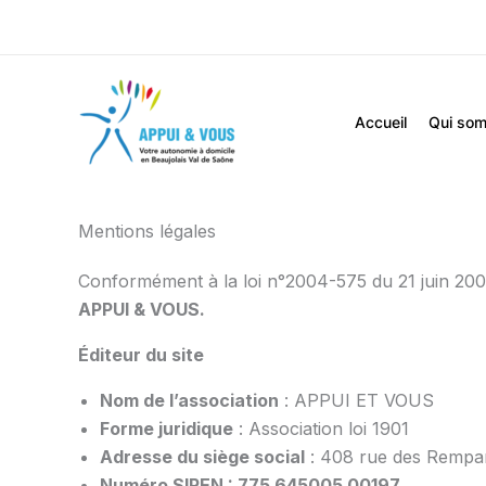
contenu
Aller
principal
au
contenu
Accueil
Qui so
Mentions légales
Conformément à la loi n°2004-575 du 21 juin 2004
APPUI & VOUS.
Éditeur du site
Nom de l’association
: APPUI ET VOUS
Forme juridique
: Association loi 1901
Adresse du siège social
: 408 rue des Rempar
Numéro SIREN : 775 645005 00197