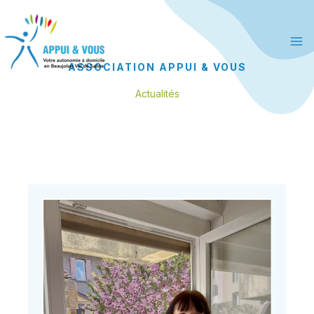
Aller
principal
au
contenu
ASSOCIATION APPUI & VOUS
Actualités